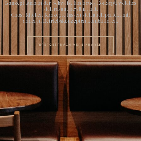
Konzept
auch in der Schweiz. Ein neues Konzept, welches
sich rasant bewährt hat.
Ghost Kitchen Konzepte lassen sich auch perfekt mit
anderen
Betriebskonzepten
kombinieren.
ERSTGESPRÄCH VEREINBAREN