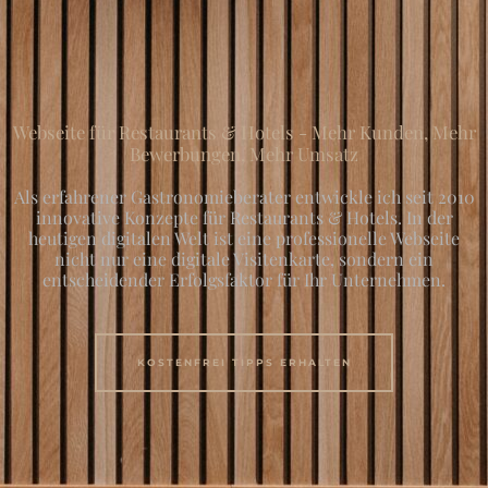
Webseite für Restaurants & Hotels - Mehr Kunden, Mehr
Bewerbungen, Mehr Umsatz
Als erfahrener Gastronomieberater entwickle ich seit 2010
innovative Konzepte für Restaurants & Hotels. In der
heutigen digitalen Welt ist eine professionelle Webseite
nicht nur eine digitale Visitenkarte, sondern ein
entscheidender Erfolgsfaktor für Ihr Unternehmen.
KOSTENFREI TIPPS ERHALTEN