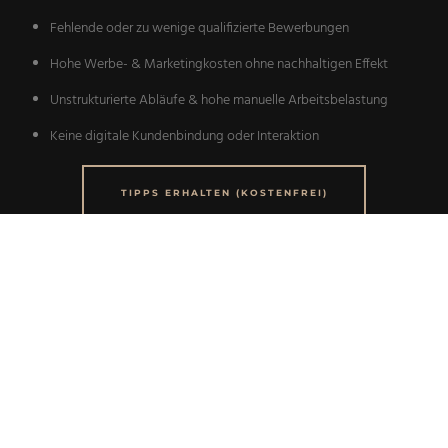
Fehlende oder zu wenige qualifizierte Bewerbungen
Hohe Werbe- & Marketingkosten ohne nachhaltigen Effekt
Unstrukturierte Abläufe & hohe manuelle Arbeitsbelastung
Keine digitale Kundenbindung oder Interaktion
TIPPS ERHALTEN (KOSTENFREI)
Mehr als nur Webseiten: Umfassende
Gastronomieberatung
Neben der Erstellung professioneller Webseiten unterstütze ich Sie
in weiteren entscheidenden Bereichen:
Konzeptentwicklung & Optimierung
Mitarbeitergewinnung & -bindung