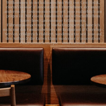
Willkommen in der kulinarischen Welt von Cem Fistik,
einem Visionär & innovativem Unternehmer, der unter
anderem die Gastronomieszene seit 2010 maßgeblich am
prägen ist. Mit einem Fundament aus wirtschaftlichem
Know-how, Gastronomie Erfahrungen,
Führungskompetenzen & Marketingexpertise habe ich
nicht nur das Familienbetrieb, ein Restaurant & Catering-
Service, erfolgreich etabliert, sondern setze seit 2010 auf
den Aufbau & die Entwicklung moderner & innovativer
Gastronomiekonzepte – international.